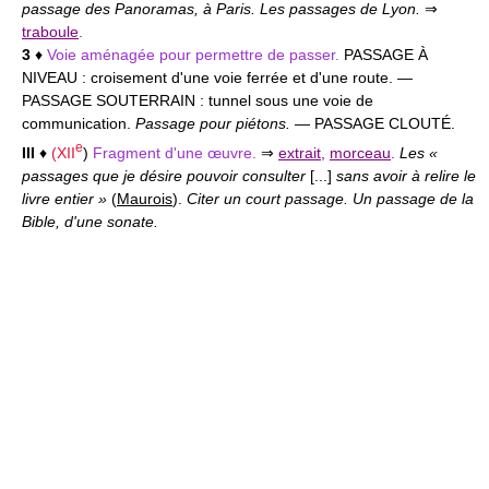
passage des Panoramas, à Paris. Les passages de Lyon.
⇒
traboule
.
3
♦
Voie aménagée pour permettre de passer.
PASSAGE À
NIVEAU :
croisement d'une voie ferrée et d'une route. —
PASSAGE SOUTERRAIN :
tunnel sous une voie de
communication.
Passage pour piétons.
— PASSAGE CLOUTÉ.
e
III
♦
(
XII
)
Fragment d'une œuvre.
⇒
extrait
,
morceau
.
Les «
passages que je désire pouvoir consulter
[...]
sans avoir à relire le
livre entier »
(
Maurois
).
Citer un court passage. Un passage de la
Bible, d'une sonate.