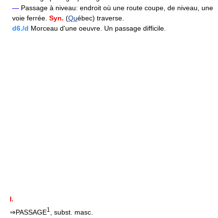
—
Passage à niveau: endroit où une route coupe, de niveau, une
voie ferrée.
Syn.
(
Qu
ébec) traverse.
d6./d
Morceau d'une oeuvre. Un passage difficile.
I.
1
⇒PASSAGE
, subst. masc.