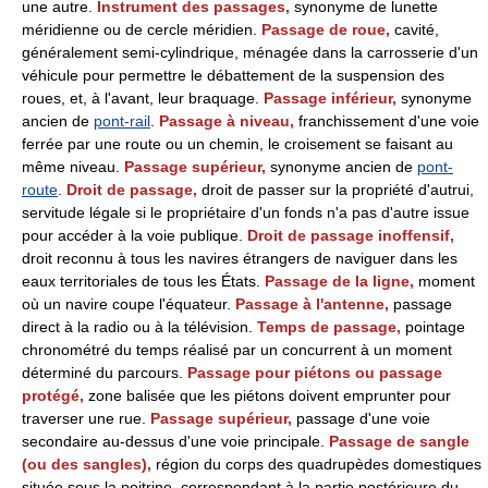
une autre.
Instrument des passages,
synonyme de lunette
méridienne ou de cercle méridien.
Passage de roue,
cavité,
généralement semi-cylindrique, ménagée dans la carrosserie d'un
véhicule pour permettre le débattement de la suspension des
roues, et, à l'avant, leur braquage.
Passage inférieur,
synonyme
ancien de
pont-rail
.
Passage à niveau,
franchissement d'une voie
ferrée par une route ou un chemin, le croisement se faisant au
même niveau.
Passage supérieur,
synonyme ancien de
pont-
route
.
Droit de passage,
droit de passer sur la propriété d'autrui,
servitude légale si le propriétaire d'un fonds n'a pas d'autre issue
pour accéder à la voie publique.
Droit de passage inoffensif,
droit reconnu à tous les navires étrangers de naviguer dans les
eaux territoriales de tous les États.
Passage de la ligne,
moment
où un navire coupe l'équateur.
Passage à l'antenne,
passage
direct à la radio ou à la télévision.
Temps de passage,
pointage
chronométré du temps réalisé par un concurrent à un moment
déterminé du parcours.
Passage pour piétons ou passage
protégé,
zone balisée que les piétons doivent emprunter pour
traverser une rue.
Passage supérieur,
passage d'une voie
secondaire au-dessus d'une voie principale.
Passage de sangle
(ou des sangles),
région du corps des quadrupèdes domestiques
située sous la poitrine, correspondant à la partie postérieure du