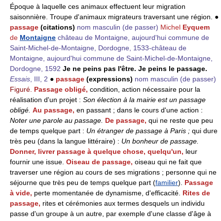
Époque à laquelle ces animaux effectuent leur migration
saisonnière. Troupe d'animaux migrateurs traversant une région. ●
passage
(citations)
nom masculin
(de passer)
Michel
Eyquem
de
Montaigne
château de Montaigne, aujourd'hui commune de
Saint-Michel-de-Montaigne, Dordogne, 1533-château de
Montaigne, aujourd'hui commune de Saint-Michel-de-Montaigne,
Dordogne, 1592
Je ne peins pas l'être. Je peins le passage.
Essais
, III, 2
●
passage
(expressions)
nom masculin
(de passer)
Figuré.
Passage obligé,
condition, action nécessaire pour la
réalisation d'un projet :
Son élection à la mairie est un passage
obligé.
Au passage,
en passant ; dans le cours d'une action :
Noter une parole au passage.
De passage,
qui ne reste que peu
de temps quelque part :
Un étranger de passage à Paris
;
qui dure
très peu (dans la langue littéraire) :
Un bonheur de passage.
Donner, livrer passage à quelque chose, quelqu'un,
leur
fournir une issue.
Oiseau de passage,
oiseau qui ne fait que
traverser une région au cours de ses migrations ; personne qui ne
séjourne que très peu de temps quelque part (
familier
).
Passage
à vide,
perte momentanée de dynamisme, d'efficacité.
Rites de
passage,
rites et cérémonies aux termes desquels un individu
passe d'un groupe à un autre, par exemple d'une classe d'âge à