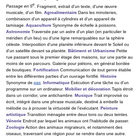
e
Passage en 5
.
Fragment, extrait d'un texte, d'une œuvre
musicale, d'un film.
Agroalimentaire
Dans les minoteries,
combinaison d'un appareil à cylindres et d'un appareil de
tamisage.
Aquaculture
Synonyme de échelle à poissons.
Astronomie
Traversée par un astre d'un plan (en particulier le
méridien d'un lieu) ou d'une ligne remarquables sur la sphère
céleste. Interposition d'une planète inférieure devant le Soleil ou
d'un satellite devant sa planète.
Bâtiment et Urbanisme
Petite
rue passant sous le premier étage des maisons, sur une partie au
moins de son parcours. Galerie pour piétons, en général bordée
de boutiques.
Fortification
Communication de tout genre établie
entre les différentes parties d'un ouvrage fortifié.
Histoire
Synonyme de
pas
.
Informatique
Exécution d'une tâche ou d'un
programme sur un ordinateur.
Mobilier et décoration
Tapis étroit
dans un corridor, une antichambre.
Musique
Trait improvisé ou
écrit, intégré dans une phrase musicale, destiné à embellir la
mélodie ou à prouver la virtuosité de l'exécutant.
Peinture
artistique
Transition ménagée entre deux tons ou deux teintes.
Vénerie
Endroit par lequel les animaux ont l'habitude de passer.
Zoologie
Action des animaux migrateurs, et notamment des
oiseaux, traversant une région pour se rendre dans une autre.