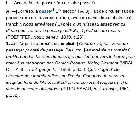
I.
—Action, fait de passer (ou de faire passer).
1
re
A.
—[Corresp. à
passer
1
section I A, B] Fait de circuler; fait de
parcourir ou de traverser un lieu; avec ou sans idée d'obstacle à
franchir.
Nous arrivâmes (...) près d'un ruisseau assez rempli
d'eau pour rendre le passage difficile, à pied sec du moins
(TOEPFFER,
Nouv. genev.
, 1839, p.23).
1. a)
[L'agent du procès est implicite]
Contrée, région, zone de
passage; priorité de passage.
De Lyon,
[
les ingénieurs romains
]
profitèrent des facilités de passage qui s'offrent vers le Forez pour
relier à la métropole des Gaules Roanne, Vichy, Clermont
(VIDAL
DE LA BL.,
Tabl. géogr. Fr.
, 1908, p.305).
Qu'il s'agît d'aller
chercher des marchandises au Proche-Orient ou de pousser
jusqu'au fond de l'Asie, la Méditerrannée restait toujours (...) la
voie de passage obligatoire
(P. ROUSSEAU,
Hist. transp.
, 1961,
p.132).