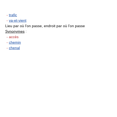
-
trafic
-
va-et-vient
Lieu par où l'on passe, endroit par où l'on passe
Synonymes
:
- accès
-
chemin
-
chenal