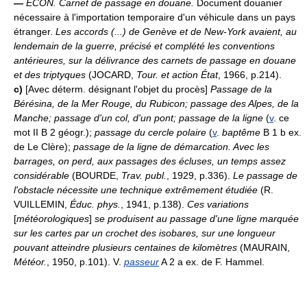
—
ÉCON.
Carnet de passage en douane.
Document douanier
nécessaire à l'importation temporaire d'un véhicule dans un pays
étranger.
Les accords (...) de Genève et de New-York avaient, au
lendemain de la guerre, précisé et complété les conventions
antérieures, sur la délivrance des carnets de passage en douane
et des triptyques
(JOCARD,
Tour. et action État
, 1966, p.214).
c)
[Avec déterm. désignant l'objet du procès]
Passage de la
Bérésina, de la Mer Rouge, du Rubicon; passage des Alpes, de la
Manche; passage d'un col, d'un pont; passage de la ligne
(
v
. ce
mot II B 2 géogr.);
passage du cercle polaire
(
v
.
baptême
B 1 b ex.
de Le Clère);
passage de la ligne de démarcation.
Avec les
barrages, on perd, aux passages des écluses, un temps assez
considérable
(BOURDE,
Trav. publ.
, 1929, p.336).
Le passage de
l'obstacle nécessite une technique extrêmement étudiée
(R.
VUILLEMIN,
Éduc. phys.
, 1941, p.138).
Ces variations
[
météorologiques
]
se produisent au passage d'une ligne marquée
sur les cartes par un crochet des isobares, sur une longueur
pouvant atteindre plusieurs centaines de kilomètres
(MAURAIN,
Météor.
, 1950, p.101). V.
passeur
A 2 a ex. de F. Hammel.