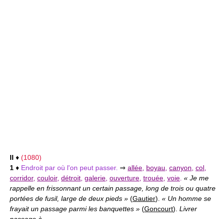
II
♦
(1080)
1
♦
Endroit par où l'on peut passer.
⇒
allée
,
boyau
,
canyon
,
col
,
corridor
,
couloir
,
détroit
,
galerie
,
ouverture
,
trouée
,
voie
.
« Je me
rappelle en frissonnant un certain passage, long de trois ou quatre
portées de fusil, large de deux pieds »
(
Gautier
).
« Un homme se
frayait un passage parmi les banquettes »
(
Goncourt
).
Livrer