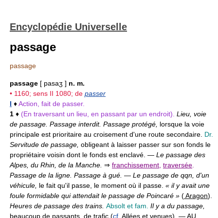
Encyclopédie Universelle
passage
passage
passage
[ pasaʒ ]
n. m.
• 1160; sens
II
1080; de
passer
I
♦
Action, fait de passer.
1
♦
(En traversant un lieu, en passant par un endroit).
Lieu, voie
de passage. Passage interdit. Passage protégé,
lorsque la voie
principale est prioritaire au croisement d'une route secondaire.
Dr.
Servitude de passage,
obligeant à laisser passer sur son fonds le
propriétaire voisin dont le fonds est enclavé. —
Le passage des
Alpes, du Rhin, de la Manche.
⇒
franchissement
,
traversée
.
Passage de la ligne. Passage à gué.
—
Le passage de qqn, d'un
véhicule,
le fait qu'il passe, le moment où il passe.
« il y avait une
foule formidable qui attendait le passage de Poincaré »
(
Aragon
).
Heures de passage des trains.
Absolt et fam.
Il y a du passage,
beaucoup de passants, de trafic (
cf
. Allées et venues). — AU