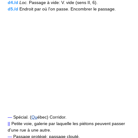
d4./d
Loc.
Passage à vide: V. vide (sens II, 6).
d5./d
Endroit par où l'on passe. Encombrer le passage.
—
Spécial. (
Qu
ébec) Corridor.
||
Petite voie, galerie par laquelle les piétons peuvent passer
d'une rue à une autre.
—
Passage protégé: passage clouté.