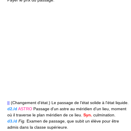
Payer le prix du passage.
||
(Changement d'état.) Le passage de l'état solide à l'état liquide.
d2./d
ASTRO
Passage d'un astre au méridien d'un lieu, moment
où il traverse le plan méridien de ce lieu.
Syn.
culmination.
d3./d
Fig.
Examen de passage, que subit un élève pour être
admis dans la classe supérieure.