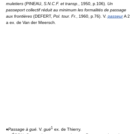
muletiers
(PINEAU,
S.N.C.F. et transp.
, 1950, p.106).
Un
passeport collectif réduit au minimum les formalités de passage
aux frontières
(DEFERT,
Pol. tour. Fr.
, 1960, p.76). V.
passeur
A 2
a ex. de Van der Meersch.
1
♦
Passage à gué.
V.
gué
ex. de Thierry.