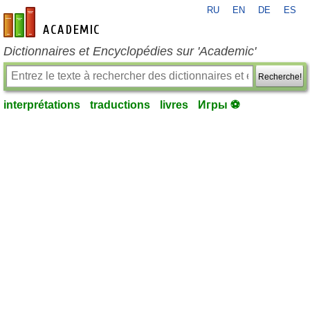
RU
EN
DE
ES
fr-academic.com
Dictionnaires et Encyclopédies sur 'Academic'
Recherche!
interprétations
traductions
livres
Игры ⚽